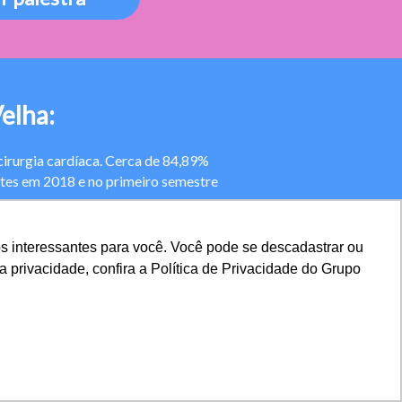
Velha:
cirurgia cardíaca. Cerca de 84,89%
ntes em 2018 e no primeiro semestre
com foco no resultado assistencial e
 interessantes para você. Você pode se descadastrar ou
anceiro em 40%. Foram 962 mil reais
 privacidade, confira a Política de Privacidade do Grupo