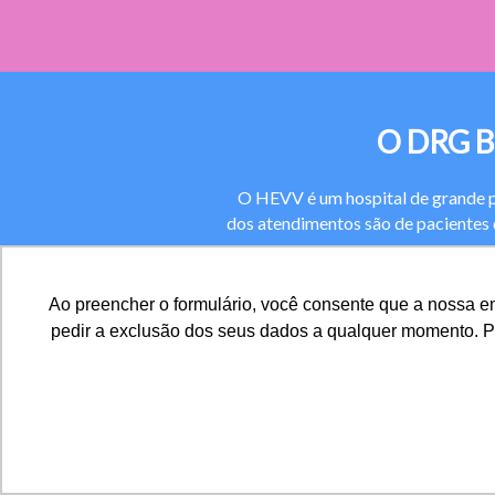
O DRG Br
O HEVV é um hospital de grande po
dos atendimentos são de pacientes 
Com o uso na gestão clínica do DRG 
Ao preencher o formulário, você consente que a nossa 
controle do desperdício. Nesta lin
pedir a exclusão dos seus dados a qualquer momento. Par