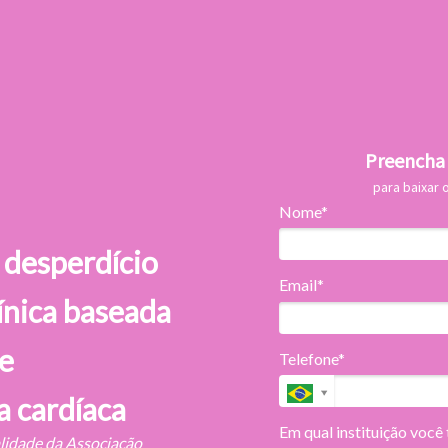
Preencha 
para baixar o
Nome*
 desperdício
Email*
ínica baseada
de
Telefone*
a cardíaca
Em qual instituição você
alidade da Associação