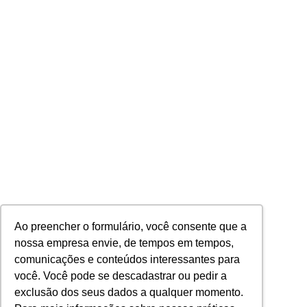
Conheça a atuação da SMSA-BH e saiba
como o Grupo de Inovação em Saúde
contribui para a qualidade assistencial de
gestantes e puérperas
Ao preencher o formulário, você consente que a
nossa empresa envie, de tempos em tempos,
comunicações e conteúdos interessantes para
você. Você pode se descadastrar ou pedir a
Quero assistir ao vídeo-case
exclusão dos seus dados a qualquer momento.