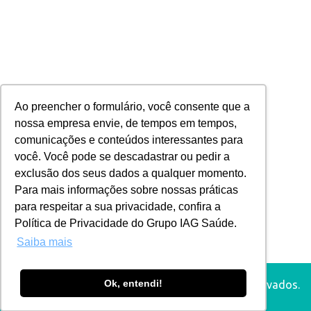
Assista agora o vídeo-case da Maternidade
Unimed BH – Unidade Grajaú
Ao preencher o formulário, você consente que a
nossa empresa envie, de tempos em tempos,
comunicações e conteúdos interessantes para
você. Você pode se descadastrar ou pedir a
Quero assistir ao vídeo-case
exclusão dos seus dados a qualquer momento.
Para mais informações sobre nossas práticas
para respeitar a sua privacidade, confira a
Política de Privacidade do Grupo IAG Saúde.
Saiba mais
Ok, entendi!
©
Valor Saúde Brasil
2022. Todos os direitos reservados.
Política de privacidade